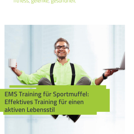
fitness
,
gelenke
,
gesundheit
EMS Training für Sportmuffel:
Effektives Training für einen
aktiven Lebensstil