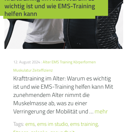
wichtig ist und wie EMS-Training
helfen kann
12. August 2024 :
Alter
EMS Training
Körperformen
Muskulatur
Zeiteffizienz
Krafttraining im Alter: Warum es wichtig
ist und wie EMS-Training helfen kann Mit
zunehmendem Alter nimmt die
Muskelmasse ab, was zu einer
Verringerung der Mobilität und …
mehr
Tags:
ems
,
ems im studio
,
ems training
,