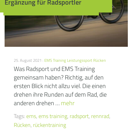
Ergänzung für Radsportler
25. August 2021 :
EMS Training
Leistungssport
Rücken
Was Radsport und EMS Training
gemeinsam haben? Richtig, auf den
ersten Blick nicht allzu viel. Die einen
drehen ihre Runden auf dem Rad, die
anderen drehen …
mehr
Tags:
ems
,
ems training
,
radsport
,
rennrad
,
Rücken
,
rückentraining