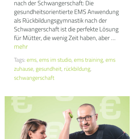
nach der Schwangerschaft: Die
gesundheitsorientierte EMS Anwendung
als Rückbildungsgymnastik nach der
Schwangerschaft ist die perfekte Lösung
für Mütter, die wenig Zeit haben, aber …
mehr
Tags:
ems
,
ems im studio
,
ems training
,
ems
zuhause
,
gesundheit
,
rückbildung
,
schwangerschaft