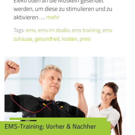
Elektroden an die Muskeln gesendet
werden, um diese zu stimulieren und zu
aktivieren. …
mehr
Tags:
ems
,
ems im studio
,
ems training
,
ems
zuhause
,
gesundheit
,
kosten
,
preis
EMS-Training: Vorher & Nachher