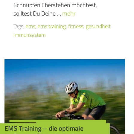
Schnupfen überstehen möchtest,
solltest Du Deine …
mehr
Tags:
ems
,
ems training
,
fitness
,
gesundheit
,
immunsystem
EMS Training – die optimale