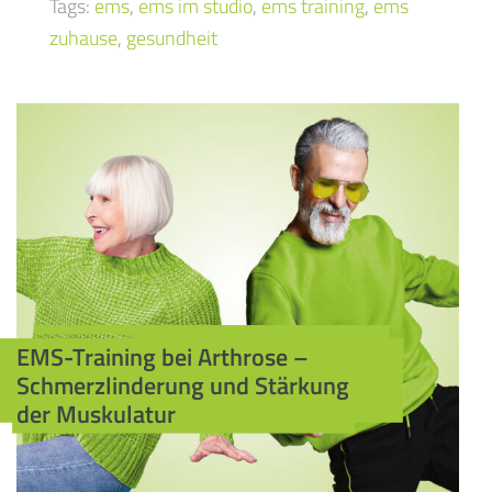
Tags:
ems
,
ems im studio
,
ems training
,
ems
zuhause
,
gesundheit
EMS-Training bei Arthrose –
Schmerzlinderung und Stärkung
der Muskulatur