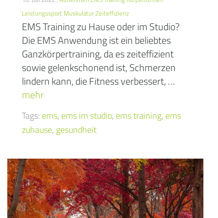
Leistungssport
Muskulatur
Zeiteffizienz
EMS Training zu Hause oder im Studio?
Die EMS Anwendung ist ein beliebtes
Ganzkörpertraining, da es zeiteffizient
sowie gelenkschonend ist, Schmerzen
lindern kann, die Fitness verbessert, …
mehr
Tags:
ems
,
ems im studio
,
ems training
,
ems
zuhause
,
gesundheit