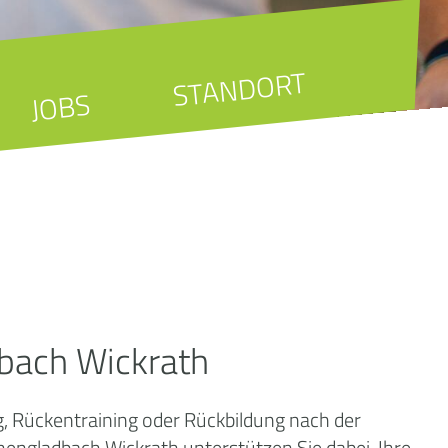
STANDORT
JOBS
bach Wickrath
, Rückentraining oder Rückbildung nach der
ngladbach Wickrath unterstützen Sie dabei, Ihre