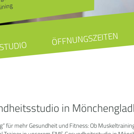
aining
ÖFFNUNGSZEITEN
STUDIO
ndheitsstudio in Mönchenglad
 für mehr Gesundheit und Fitness: Ob Muskeltraining
Trainer in unserem EMS Gesundheitsstudio in Mönche