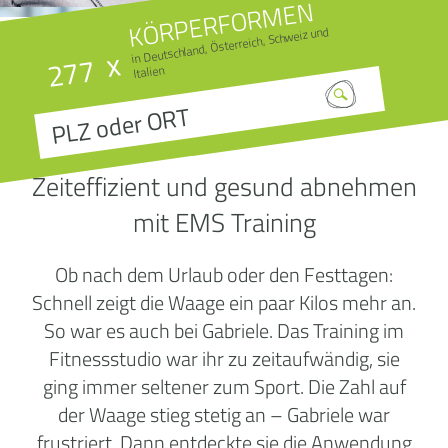
KÖRPERFORMEN
in Deutschland, Österreich, Schweiz und
x
277
Italien
Zeiteffizient und gesund abnehmen
mit EMS Training
Ob nach dem Urlaub oder den Festtagen:
Schnell zeigt die Waage ein paar Kilos mehr an.
So war es auch bei Gabriele. Das Training im
Fitnessstudio war ihr zu zeitaufwändig, sie
ging immer seltener zum Sport. Die Zahl auf
der Waage stieg stetig an – Gabriele war
frustriert. Dann entdeckte sie die Anwendung