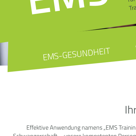
Tr
EMS-GESUNDHEIT
Ih
Effektive Anwendung namens „EMS Training“
Schwangerschaft – unsere kompetenten Personal 