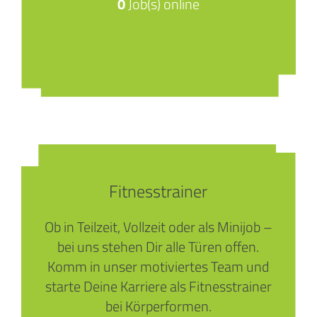
0
Job(s) online
Fitnesstrainer
Ob in Teilzeit, Vollzeit oder als Minijob –
bei uns stehen Dir alle Türen offen.
Komm in unser motiviertes Team und
starte Deine Karriere als Fitnesstrainer
bei Körperformen.