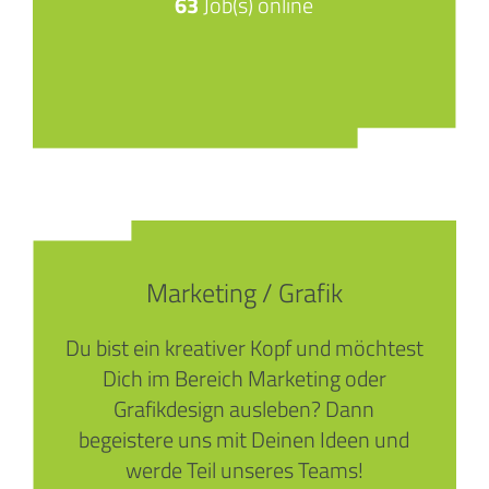
63
Job(s) online
Marketing / Grafik
Du bist ein kreativer Kopf und möchtest
Dich im Bereich Marketing oder
Grafikdesign ausleben? Dann
begeistere uns mit Deinen Ideen und
werde Teil unseres Teams!