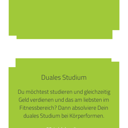
Duales Studium
Du möchtest studieren und gleichzeitig
Geld verdienen und das am liebsten im
Fitnessbereich? Dann absolviere Dein
duales Studium bei Körperformen.