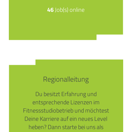
46
Job(s) online
Regionalleitung
Du besitzt Erfahrung und
entsprechende Lizenzen im
Fitnessstudiobetrieb und möchtest
Deine Karriere auf ein neues Level
heben? Dann starte bei uns als