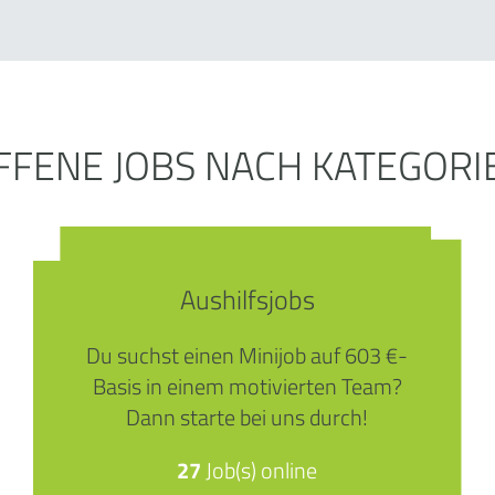
FFENE JOBS NACH KATEGORI
Aushilfsjobs
Du suchst einen Minijob auf 603 €-
Basis in einem motivierten Team?
Dann starte bei uns durch!
27
Job(s) online