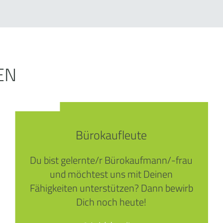
EN
Bürokaufleute
Du bist gelernte/r Bürokaufmann/-frau
und möchtest uns mit Deinen
Fähigkeiten unterstützen? Dann bewirb
Dich noch heute!