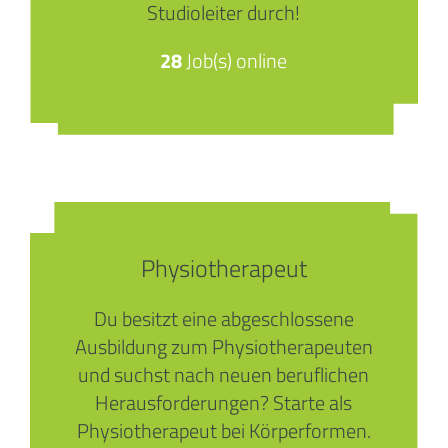
Studioleiter durch!
28
Job(s) online
Physiotherapeut
Du besitzt eine abgeschlossene
Ausbildung zum Physiotherapeuten
und suchst nach neuen beruflichen
Herausforderungen? Starte als
Physiotherapeut bei Körperformen.