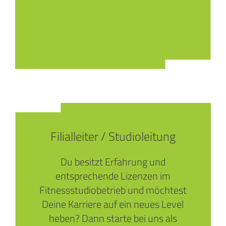
Filialleiter / Studioleitung
Du besitzt Erfahrung und
entsprechende Lizenzen im
Fitnessstudiobetrieb und möchtest
Deine Karriere auf ein neues Level
heben? Dann starte bei uns als