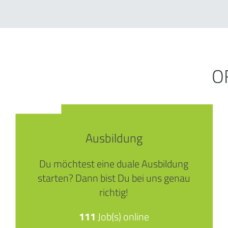
O
Ausbildung
Du möchtest eine duale Ausbildung
starten? Dann bist Du bei uns genau
richtig!
111
Job(s) online