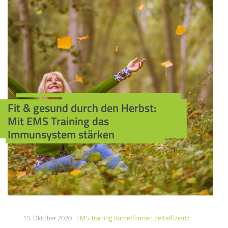
Fit & gesund durch den Herbst:
Mit EMS Training das
Immunsystem stärken
15. Oktober 2020 :
EMS Training
Körperformen
Zeiteffizienz