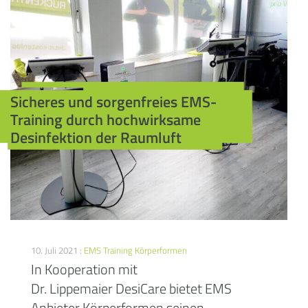
Sicheres und sorgenfreies EMS-
Training durch hochwirksame
Desinfektion der Raumluft
10. Juli 2021 :
EMS Training
Körperformen
In Kooperation mit
Dr. Lippemaier DesiCare bietet EMS
Anbieter Körperformen seinen