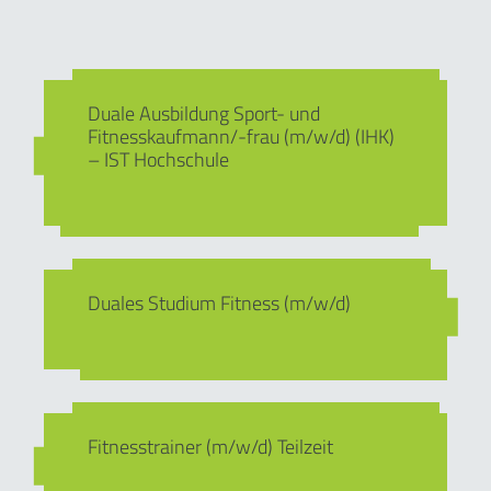
Duale Ausbildung Sport- und
Fitnesskaufmann/-frau (m/w/d) (IHK)
– IST Hochschule
Duales Studium Fitness (m/w/d)
Fitnesstrainer (m/w/d) Teilzeit