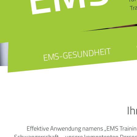
Tr
EMS-GESUNDHEIT
Ih
Effektive Anwendung namens „EMS Training“
Schwangerschaft – unsere kompetenten Personal