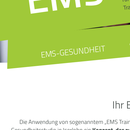
Tr
EMS-GESUNDHEIT
Ihr
Die Anwendung von sogenanntem „EMS Training
Gesundheitsstudio in Iserlohn ein
Konzept, das z