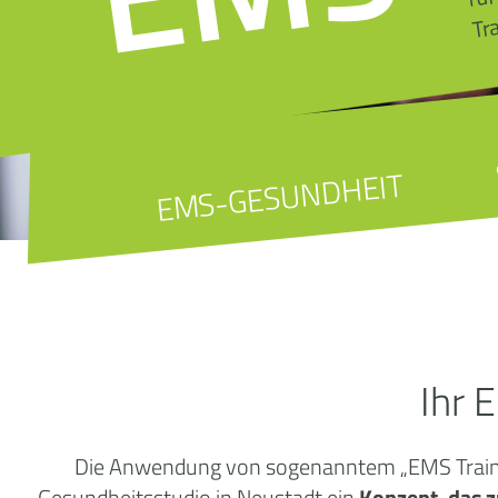
Tr
EMS-GESUNDHEIT
Ihr 
Die Anwendung von sogenanntem „EMS Training
Gesundheitsstudio in Neustadt ein
Konzept, das z