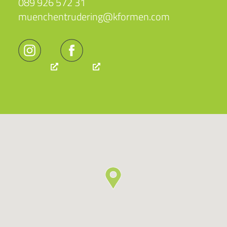
089 926 572 31
muenchentrudering@kformen.com