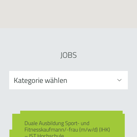
JOBS
Duale Ausbildung Sport- und
Fitnesskaufmann/-frau (m/w/d) (IHK)
– IST Hochschule