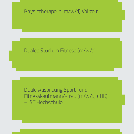
Physiotherapeut (m/w/d) Vollzeit
Duales Studium Fitness (m/w/d)
Duale Ausbildung Sport- und
Fitnesskaufmann/-frau (m/w/d) (IHK)
– IST Hochschule