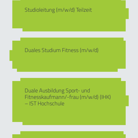
Studioleitung (m/w/d) Teilzeit
Duales Studium Fitness (m/w/d)
Duale Ausbildung Sport- und
Fitnesskaufmann/-frau (m/w/d) (IHK)
– IST Hochschule