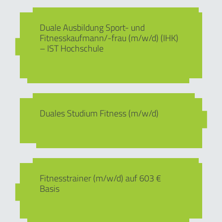
Duale Ausbildung Sport- und
Fitnesskaufmann/-frau (m/w/d) (IHK)
– IST Hochschule
Duales Studium Fitness (m/w/d)
Fitnesstrainer (m/w/d) auf 603 €
Basis