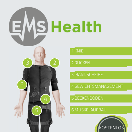
1 KNIE
3
2
2 RÜCKEN
3. BANDSCHEIBE
6
4 GEWICHTSMANAGEMENT
4
5 BECKENBODEN
5
6 MUSKELAUFBAU
KOSTENLOS