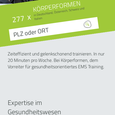
KÖRPERFORMEN
in Deutschland, Österreich, Schweiz und
x
277
Italien
Zeiteffizient und gelenkschonend trainieren. In nur
20 Minuten pro Woche. Bei Körperformen, dem
Vorreiter für gesundheitsorientiertes EMS Training.
Expertise im
Gesundheitswesen