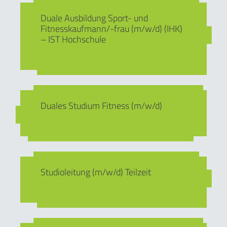
Duale Ausbildung Sport- und
Fitnesskaufmann/-frau (m/w/d) (IHK)
– IST Hochschule
Duales Studium Fitness (m/w/d)
Studioleitung (m/w/d) Teilzeit