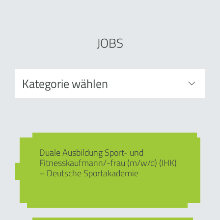
JOBS
Duale Ausbildung Sport- und
Fitnesskaufmann/-frau (m/w/d) (IHK)
– Deutsche Sportakademie