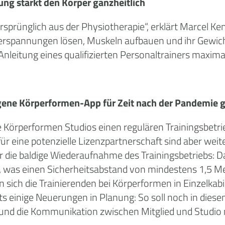
g stärkt den Körper ganzheitlich
sprünglich aus der Physiotherapie“, erklärt Marcel K
Verspannungen lösen, Muskeln aufbauen und ihr Gewich
Anleitung eines qualifizierten Personaltrainers maxima
igene Körperformen-App für Zeit nach der Pandemie 
lle Körperformen Studios einen regulären Trainingsbet
r eine potenzielle Lizenzpartnerschaft sind aber weite
die baldige Wiederaufnahme des Trainingsbetriebs: Da
, was einen Sicherheitsabstand von mindestens 1,5 Met
 sich die Trainierenden bei Körperformen in Einzelkab
its einige Neuerungen in Planung: So soll noch in die
 und die Kommunikation zwischen Mitglied und Studio n