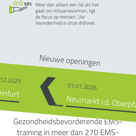
Meer dan alleen een lid: als het
gaat om lichaamsvormen, ligt
de focus op mensen. Uw
tevredenheid is onze drijfveer.
Nieuwe openingen
01.01.2026
06
Neumarkt i.d. Oberpfalz
St
Gezondheidsbevorderende EMS-
training in meer dan 270 EMS-