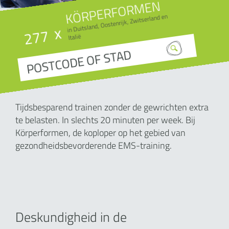
KÖRPERFORMEN
in Duitsland, Oostenrijk, Zwitserland en
x
277
Italië
Tijdsbesparend trainen zonder de gewrichten extra
te belasten. In slechts 20 minuten per week. Bij
Körperformen, de koploper op het gebied van
gezondheidsbevorderende EMS-training.
Deskundigheid in de