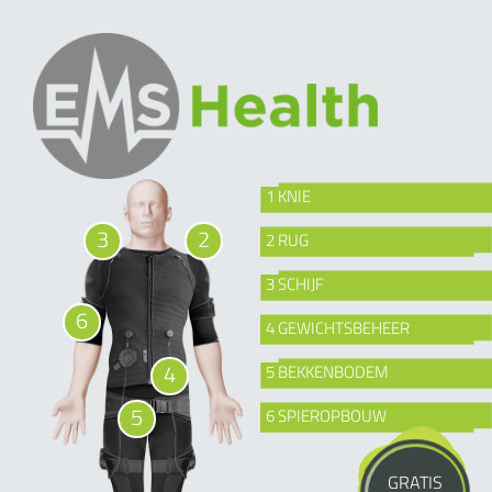
1 KNIE
3
2
2 RUG
3 SCHIJF
6
4 GEWICHTSBEHEER
4
5 BEKKENBODEM
5
6 SPIEROPBOUW
GRATIS