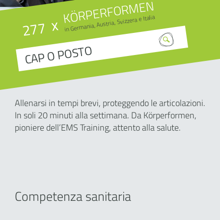
KÖRPERFORMEN
in Germania, Austria, Svizzera e Italia
x
277
Allenarsi in tempi brevi, proteggendo le articolazioni.
In soli 20 minuti alla settimana. Da Körperformen,
pioniere dell’EMS Training, attento alla salute.
Competenza sanitaria