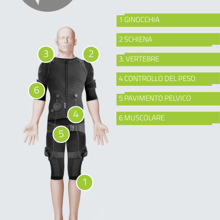
1 GINOCCHIA
2 SCHIENA
3
2
3. VERTEBRE
4 CONTROLLO DEL PESO
6
5 PAVIMENTO PELVICO
4
6 MUSCOLARE
5
1