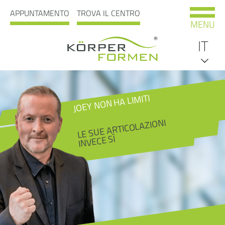
APPUNTAMENTO
TROVA IL CENTRO
MENU
IT
DE
JOEY NON HA LIMITI
EN
LE SUE ARTICOLAZIONI
INVECE SÌ
NL