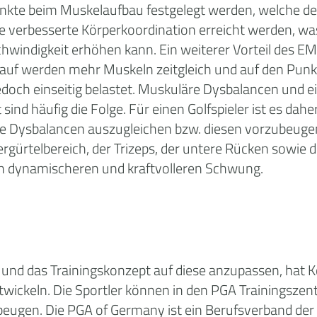
unkte beim Muskelaufbau festgelegt werden, welche d
ne verbesserte Körperkoordination erreicht werden, wa
indigkeit erhöhen kann. Ein weiterer Vorteil des EMS
f werden mehr Muskeln zeitgleich und auf den Punkt
 jedoch einseitig belastet. Muskuläre Dysbalancen und 
sind häufig die Folge. Für einen Golfspieler ist es dah
ie Dysbalancen auszugleichen bzw. diesen vorzubeugen.
gürtelbereich, der Trizeps, der untere Rücken sowie 
en dynamischeren und kraftvolleren Schwung.
n und das Trainingskonzept auf diese anzupassen, hat
twickeln. Die Sportler können in den PGA Trainingszen
ugen. Die PGA of Germany ist ein Berufsverband der d