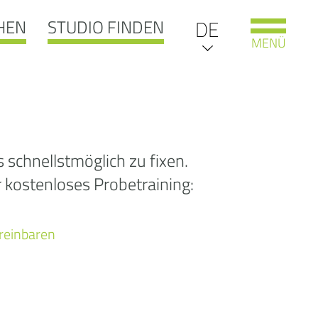
HEN
STUDIO FINDEN
EN
DE
MENÜ
IT
NL
oooooooooooops
schnellstmöglich zu fixen.
r kostenloses Probetraining:
404:
 gesuchte Seite
ereinbaren
e leider nicht
unden