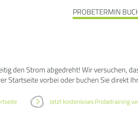
PROBETERMIN BUC
Ooo
itig den Strom abgedreht! Wir versuchen, das 
r Startseite vorbei oder buchen Sie direkt Ih
Die
rtseite
Jetzt kostenloses Probetraining v
wurd
gef