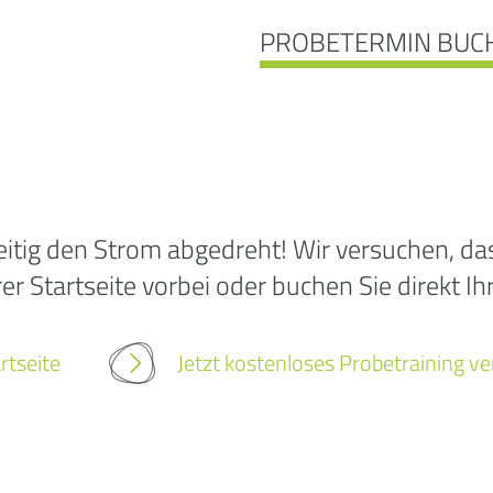
PROBETERMIN BUC
Ooo
itig den Strom abgedreht! Wir versuchen, das 
r Startseite vorbei oder buchen Sie direkt Ih
Die
rtseite
Jetzt kostenloses Probetraining v
wurd
gef