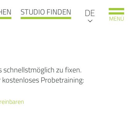
HEN
STUDIO FINDEN
EN
DE
MENÜ
IT
NL
oooooooooooops
schnellstmöglich zu fixen.
r kostenloses Probetraining:
404:
 gesuchte Seite
ereinbaren
e leider nicht
unden