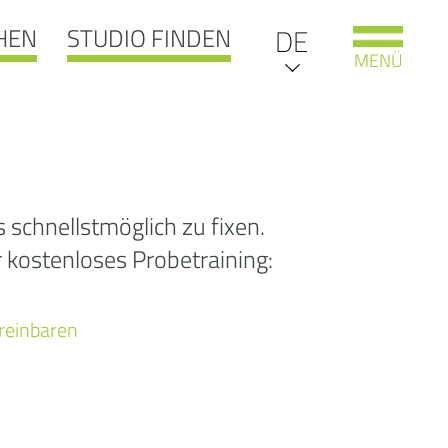
HEN
STUDIO FINDEN
EN
DE
MENÜ
IT
NL
oooooooooooops
schnellstmöglich zu fixen.
r kostenloses Probetraining:
404:
 gesuchte Seite
ereinbaren
e leider nicht
unden