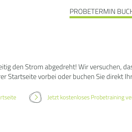
PROBETERMIN BUC
Ooo
itig den Strom abgedreht! Wir versuchen, das 
r Startseite vorbei oder buchen Sie direkt Ih
Die
rtseite
Jetzt kostenloses Probetraining v
wurd
gef