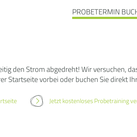
PROBETERMIN BUC
Ooo
itig den Strom abgedreht! Wir versuchen, das 
r Startseite vorbei oder buchen Sie direkt Ih
Die
rtseite
Jetzt kostenloses Probetraining v
wurd
gef