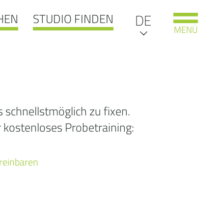
HEN
STUDIO FINDEN
EN
DE
MENÜ
IT
NL
oooooooooooops
schnellstmöglich zu fixen.
r kostenloses Probetraining:
404:
 gesuchte Seite
ereinbaren
e leider nicht
unden