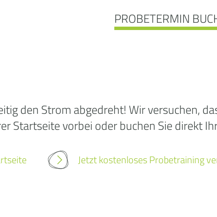
PROBETERMIN BUC
Ooo
itig den Strom abgedreht! Wir versuchen, das 
r Startseite vorbei oder buchen Sie direkt Ih
Die
rtseite
Jetzt kostenloses Probetraining v
wurd
gef