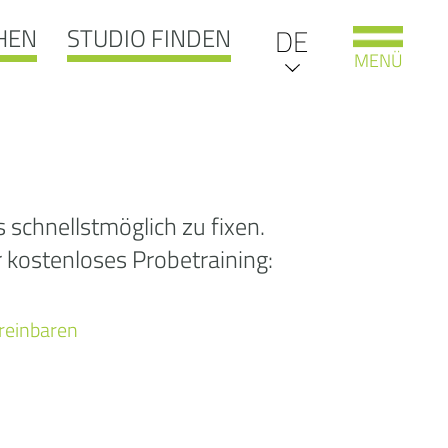
HEN
STUDIO FINDEN
EN
DE
MENÜ
IT
NL
oooooooooooops
schnellstmöglich zu fixen.
r kostenloses Probetraining:
404:
 gesuchte Seite
ereinbaren
e leider nicht
unden