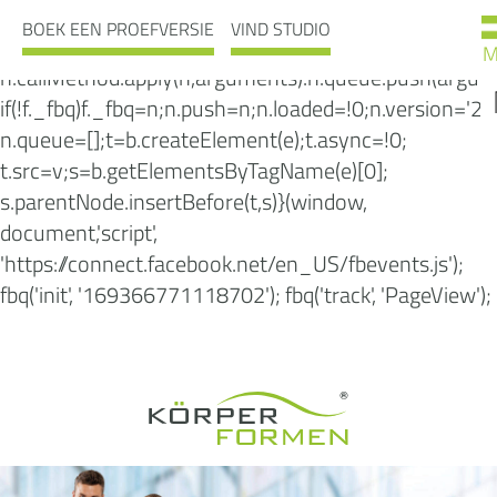
!function(f,b,e,v,n,t,s) {if(f.fbq)return;n=f.fbq=function()
BOEK EEN PROEFVERSIE
VIND STUDIO
{n.callMethod?
M
n.callMethod.apply(n,arguments):n.queue.push(argum
if(!f._fbq)f._fbq=n;n.push=n;n.loaded=!0;n.version='2.0
n.queue=[];t=b.createElement(e);t.async=!0;
t.src=v;s=b.getElementsByTagName(e)[0];
s.parentNode.insertBefore(t,s)}(window,
document,'script',
'https://connect.facebook.net/en_US/fbevents.js');
fbq('init', '169366771118702'); fbq('track', 'PageView');