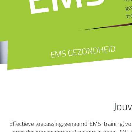
tr
EMS GEZONDHEID
Jou
Effectieve toepassing, genaamd ‘EMS-training’, vo
onze deskundige personal trainers in onze EMS-ge