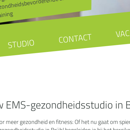
MS-
aining
VAC
CONTACT
STUDIO
w EMS-gezondheidsstudio in B
or meer gezondheid en fitness: Of het nu gaat om spier
zondheidsstudio in Brühl begeleiden je bij het bereik