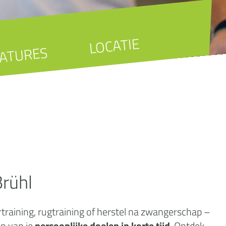
LOCATIE
ATURES
rühl
training, rugtraining of herstel na zwangerschap –
en van je
persoonlijke doelen in korte tijd
. Ontdek