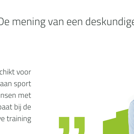
De mening van een deskundig
chikt voor
 aan sport
ensen met
aat bij de
ve training