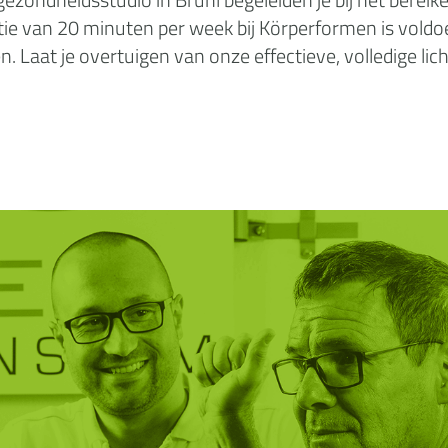
latie van 20 minuten per week bij Körperformen is voldo
n. Laat je overtuigen van onze effectieve, volledige li