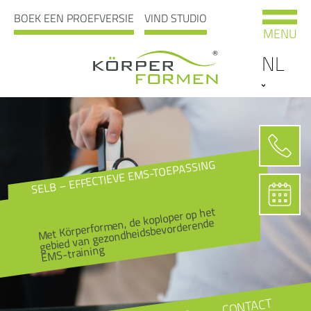
BOEK EEN PROEFVERSIE
VIND STUDIO
MENU
NL
SELB – EFFECTIEVE EMS-TOEPASSING
Met Körperformen, de koploper op het
gebied van gezondheidsbevorderende
EMS-training
CONTACT