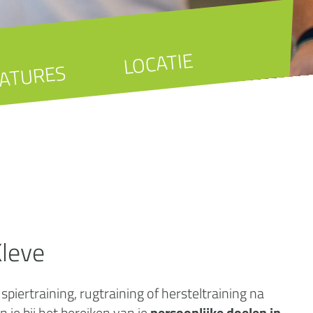
LOCATIE
ATURES
leve
iertraining, rugtraining of hersteltraining na
je bij het bereiken van je
persoonlijke doelen in