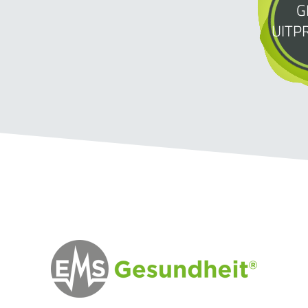
G
UITP