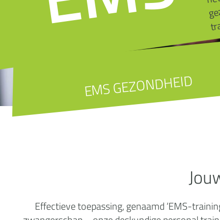
tr
EMS GEZONDHEID
Jou
Effectieve toepassing, genaamd ‘EMS-training’
zwangerschap – onze deskundige personal trainer