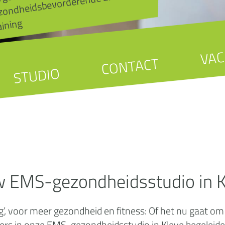
MS-
aining
VAC
CONTACT
STUDIO
w EMS-gezondheidsstudio in K
, voor meer gezondheid en fitness: Of het nu gaat om sp
s in onze EMS-gezondheidsstudio in Kleve begeleiden 