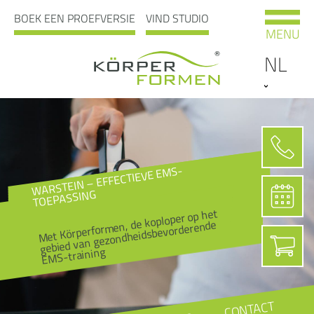
BOEK EEN PROEFVERSIE
VIND STUDIO
MENU
NL
WARSTEIN – EFFECTIEVE EMS-
TOEPASSING
Met Körperformen, de koploper op het
gebied van gezondheidsbevorderende
EMS-training
CONTACT