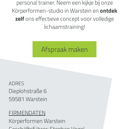
personal trainer. Neem een kijkje bij onze
Körperformen-studio in Warstein en
ontdek
zelf
ons effectieve concept voor volledige
lichaamstraining!
Afspraak maken
ADRES
Dieplohstraße 6
59581 Warstein
FIRMENDATEN
Körperformen Warstein
Geschäftsführer:
Stephan Vogel