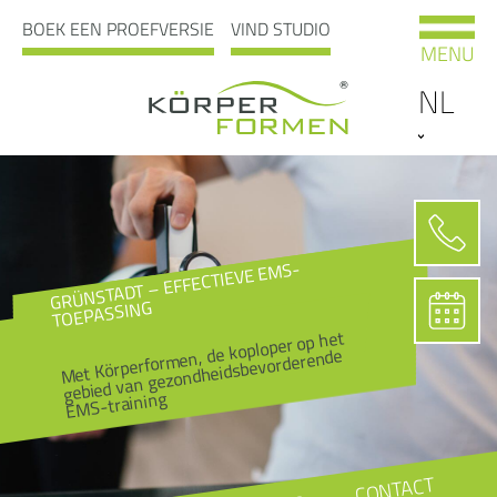
BOEK EEN PROEFVERSIE
VIND STUDIO
MENU
NL
GRÜNSTADT – EFFECTIEVE EMS-
TOEPASSING
Met Körperformen, de koploper op het
gebied van gezondheidsbevorderende
EMS-training
CONTACT