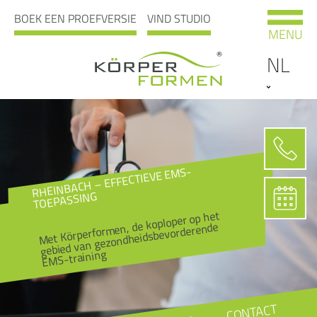
BOEK EEN PROEFVERSIE
VIND STUDIO
MENU
NL
RHEINBACH – EFFECTIEVE EMS-
TOEPASSING
Met Körperformen, de koploper op het
gebied van gezondheidsbevorderende
EMS-training
CONTACT