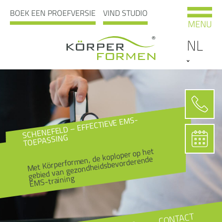
BOEK EEN PROEFVERSIE
VIND STUDIO
MENU
NL
SCHENEFELD – EFFECTIEVE EMS-
TOEPASSING
Met Körperformen, de koploper op het
gebied van gezondheidsbevorderende
EMS-training
CONTACT