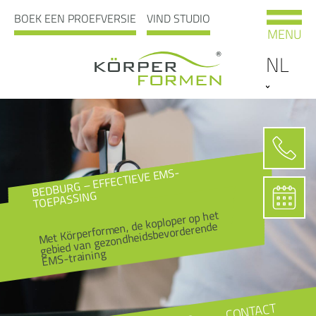
BOEK EEN PROEFVERSIE
VIND STUDIO
MENU
NL
BEDBURG – EFFECTIEVE EMS-
TOEPASSING
Met Körperformen, de koploper op het
gebied van gezondheidsbevorderende
EMS-training
CONTACT