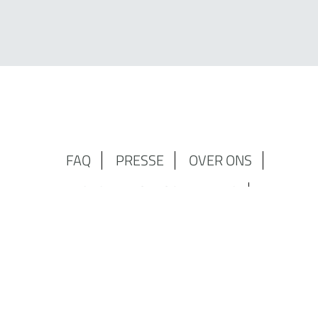
FAQ
PRESSE
OVER ONS
GEGEVENSBESCHERMING
KÖRPERFORMEN PHYSIO