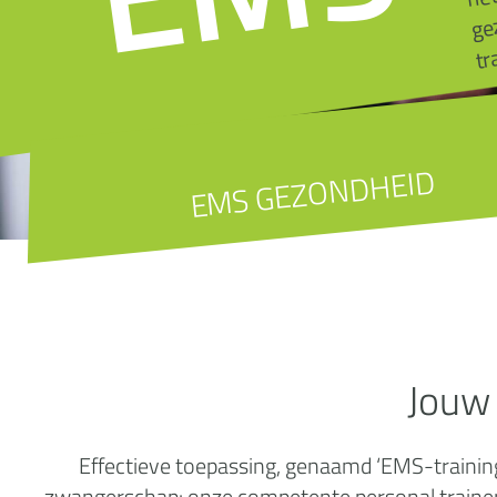
tr
EMS GEZONDHEID
Jouw
Effectieve toepassing, genaamd ‘EMS-training’
zwangerschap: onze competente personal trainers