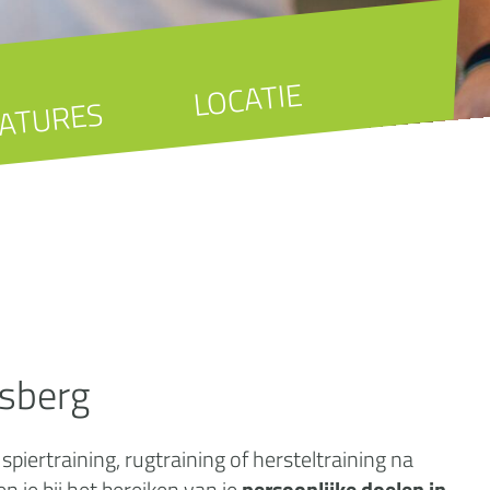
LOCATIE
ATURES
sberg
iertraining, rugtraining of hersteltraining na
je bij het bereiken van je
persoonlijke doelen in