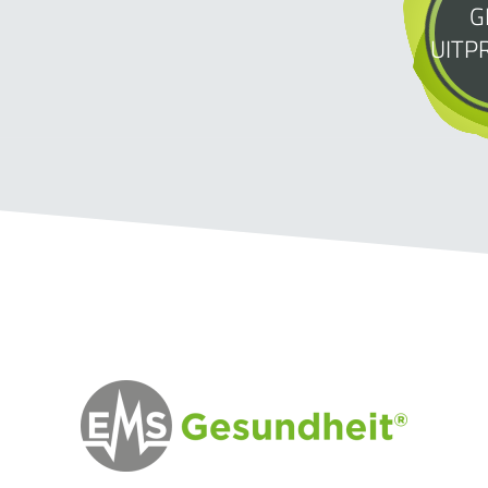
G
UITP