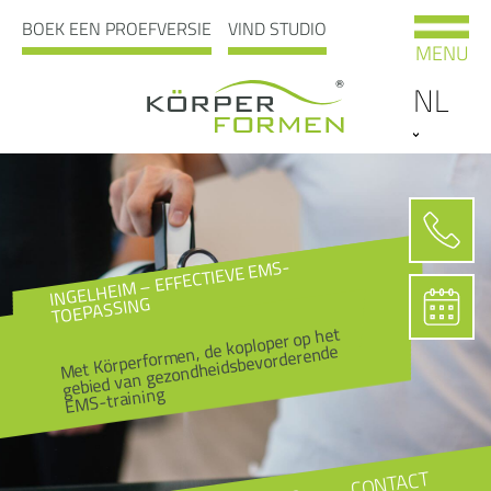
BOEK EEN PROEFVERSIE
VIND STUDIO
MENU
NL
INGELHEIM – EFFECTIEVE EMS-
TOEPASSING
Met Körperformen, de koploper op het
gebied van gezondheidsbevorderende
EMS-training
CONTACT