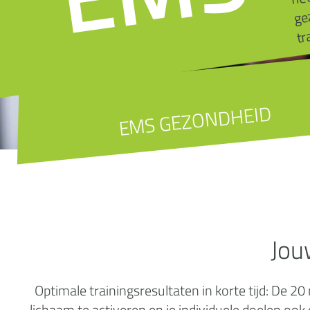
tr
EMS GEZONDHEID
Jou
Optimale trainingsresultaten in korte tijd: De
lichaam te activeren en je individuele doelen ook