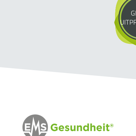
G
UITP