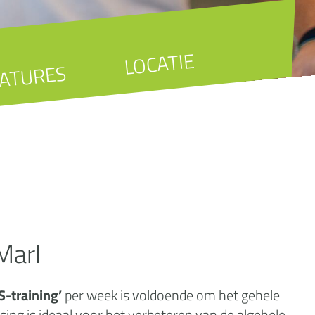
LOCATIE
ATURES
Marl
-training’
per week is voldoende om het gehele
sing is ideaal voor het verbeteren van de algehele