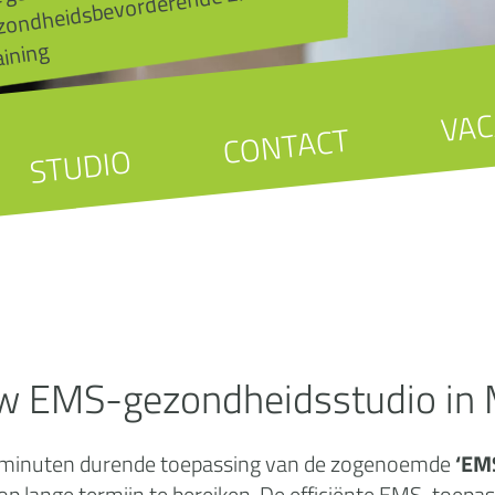
MS-
aining
VAC
CONTACT
STUDIO
w EMS-gezondheidsstudio in 
 20 minuten durende toepassing van de zogenoemde
‘EMS
 op lange termijn te bereiken. De efficiënte EMS-toepas