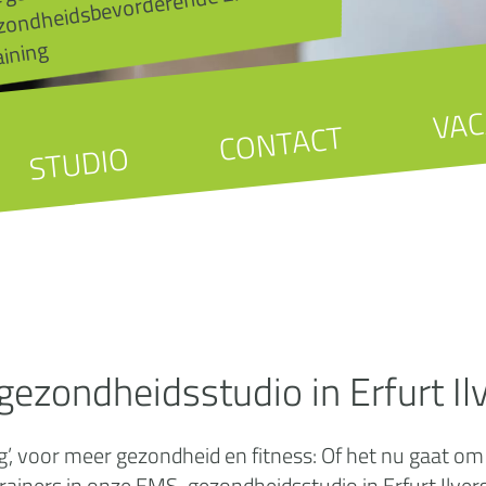
MS-
aining
VAC
CONTACT
STUDIO
ezondheidsstudio in Erfurt Il
, voor meer gezondheid en fitness: Of het nu gaat om sp
ners in onze EMS-gezondheidsstudio in Erfurt Ilversg