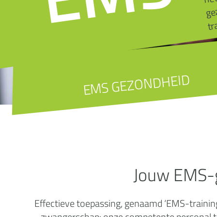
tr
EMS GEZONDHEID
Jouw EMS-g
Effectieve toepassing, genaamd ‘EMS-training’
zwangerschap: onze competente personal trai