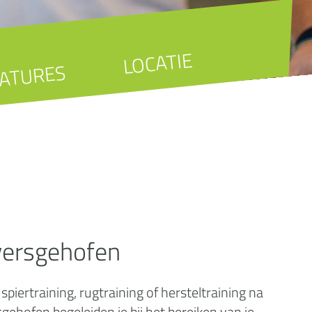
LOCATIE
ATURES
versgehofen
iertraining, rugtraining of hersteltraining na
ehofen begeleiden je bij het bereiken van je