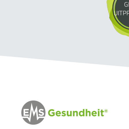
G
UITP