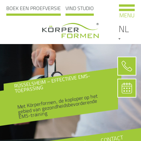
BOEK EEN PROEFVERSIE
VIND STUDIO
MENU
NL
RÜSSELSHEIM – EFFECTIEVE EMS-
TOEPASSING
Met Körperformen, de koploper op het
gebied van gezondheidsbevorderende
EMS-training
CONTACT