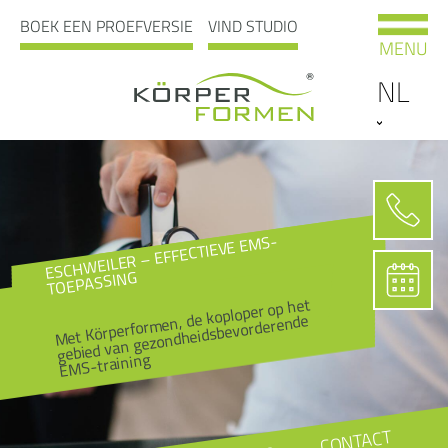
BOEK EEN PROEFVERSIE
VIND STUDIO
MENU
NL
ESCHWEILER – EFFECTIEVE EMS-
TOEPASSING
Met Körperformen, de koploper op het
gebied van gezondheidsbevorderende
EMS-training
CONTACT