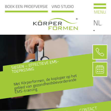
BOEK EEN PROEFVERSIE
VIND STUDIO
MENU
NL
SIEGEN – EFFECTIEVE EMS-
TOEPASSING
Met Körperformen, de koploper op het
gebied van gezondheidsbevorderende
EMS-training
CONTACT