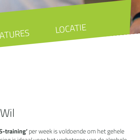
LOCATIE
ATURES
Wil
-training’
per week is voldoende om het gehele
sing is ideaal voor het verbeteren van de algehele