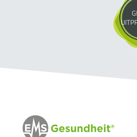
G
UITP