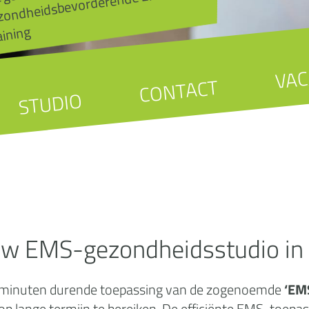
MS-
aining
VAC
CONTACT
STUDIO
uw EMS-gezondheidsstudio in 
 20 minuten durende toepassing van de zogenoemde
‘EMS
 op lange termijn te bereiken. De efficiënte EMS-toepas