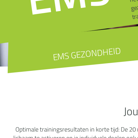
tr
EMS GEZONDHEID
Jo
Optimale trainingsresultaten in korte tijd: De
lichaam te activeren en je individuele doelen ook