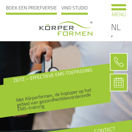
BOEK EEN PROEFVERSIE
VIND STUDIO
MENU
NL
ZEITZ – EFFECTIEVE EMS-TOEPASSING
Met Körperformen, de koploper op het
gebied van gezondheidsbevorderende
EMS-training
CONTACT