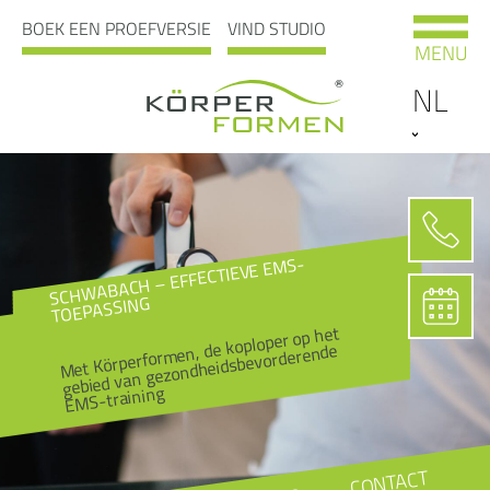
BOEK EEN PROEFVERSIE
VIND STUDIO
MENU
NL
SCHWABACH – EFFECTIEVE EMS-
TOEPASSING
Met Körperformen, de koploper op het
gebied van gezondheidsbevorderende
EMS-training
CONTACT