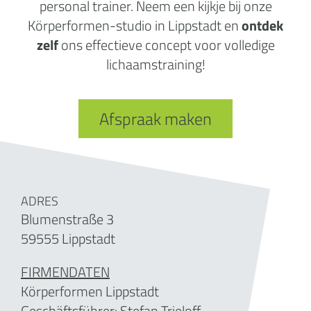
personal trainer. Neem een kijkje bij onze
Körperformen-studio in Lippstadt en
ontdek
zelf
ons effectieve concept voor volledige
lichaamstraining!
Afspraak maken
ADRES
Blumenstraße 3
59555 Lippstadt
FIRMENDATEN
Körperformen Lippstadt
Geschäftsführer: Stefan Trieloff