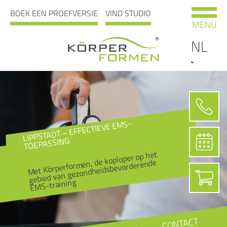
BOEK EEN PROEFVERSIE
VIND STUDIO
MENU
NL
LIPPSTADT – EFFECTIEVE EMS-
TOEPASSING
Met Körperformen, de koploper op het
gebied van gezondheidsbevorderende
EMS-training
CONTACT