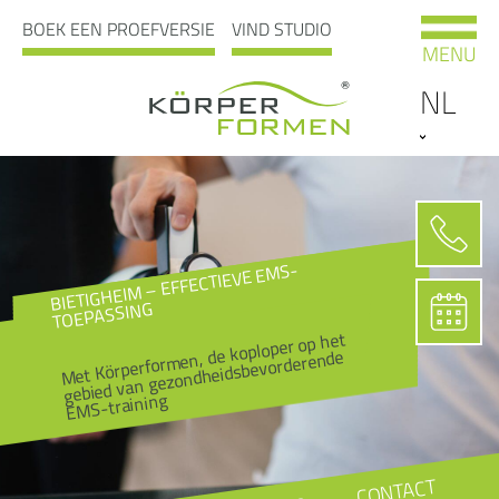
BOEK EEN PROEFVERSIE
VIND STUDIO
MENU
NL
BIETIGHEIM – EFFECTIEVE EMS-
TOEPASSING
Met Körperformen, de koploper op het
gebied van gezondheidsbevorderende
EMS-training
CONTACT