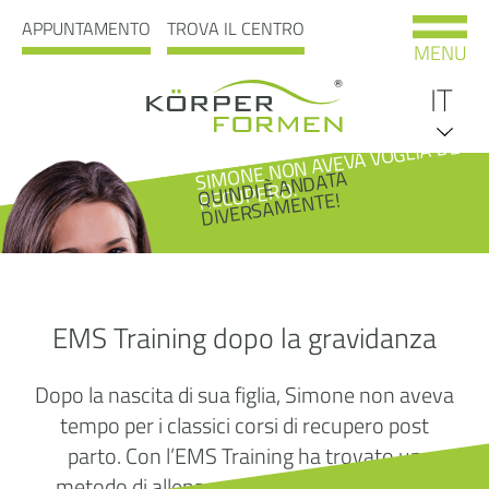
APPUNTAMENTO
TROVA IL CENTRO
MENU
IT
SI
MONE NON AVEVA VOGLIA DEL
DE
QUINDI È ANDATA
DIVERSA
RECUPERO.
MENTE!
EN
EMS Training dopo la gravidanza
NL
Dopo la nascita di sua figlia, Simone non aveva
tempo per i classici corsi di recupero post
parto. Con l’EMS Training ha trovato un
metodo di allenamento che fa risparmiare