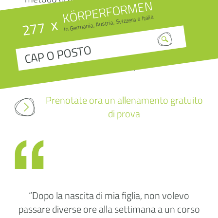
KÖRPERFORMEN
tempo e può tenersi in forma anche in futuro
in Germania, Austria, Svizzera e Italia
x
277
con il bambino. Rinforza anche tu il tuo
pavimento pelvico nei centri Körperformen: 20
minuti alla settimana per massimi risultati di
allenamento!
Prenotate ora un allenamento gratuito
di prova
“Dopo la nascita di mia figlia, non volevo
passare diverse ore alla settimana a un corso