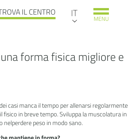
TROVA IL CENTRO
DE
IT
MENU
EN
una forma fisica migliore e
NL
 dei casi manca il tempo per allenarsi regolarmente
l fisico in breve tempo. Sviluppa la muscolatura in
olo nelperdere peso in modo sano.
 che mantiene in forma?