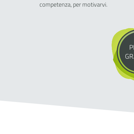
competenza, per motivarvi.
P
GR