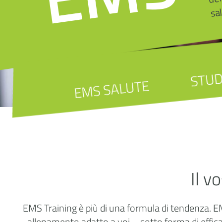
sal
STUD
EMS SALUTE
Il v
EMS Training è più di una formula di tendenza. EM
allenamento adatto a voi – sotto forma di effica