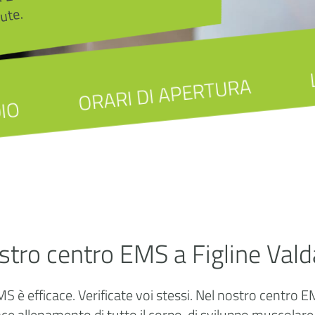
ute.
ORARI DI APERTURA
IO
ostro centro EMS a Figline Val
S è efficace. Verificate voi stessi. Nel nostro centro E
ce allenamento di tutto il corpo, di sviluppo muscolar