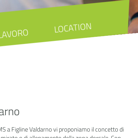
LOCATION
LAVORO
darno
MS a Figline Valdarno vi proponiamo il concetto di
e mirato o di allenamento della zona dorsale. Con