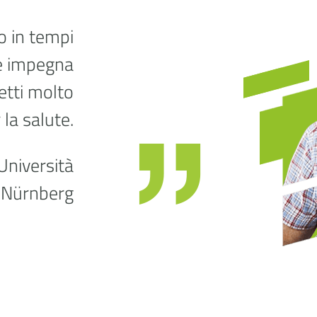
o in tempi
he impegna
fetti molto
 la salute.
Università
-Nürnberg